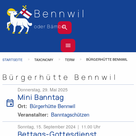
Bennwil
search
oder Bämbel
Hauptnavigation
menu
Top
Bar
Pfadnavigation
BÜRGERHÜTTE BENNWIL
STARTSEITE
TAXONOMY
TERM
Bürgerhütte Bennwil
Donnerstag, 29. Mai 2025
Mini Banntag
event
Ort
Bürgerhütte Bennwil
Veranstalter
Banntagschützen
Sonntag, 15. September 2024
11.00 Uhr
Bettags-Gottesdienst