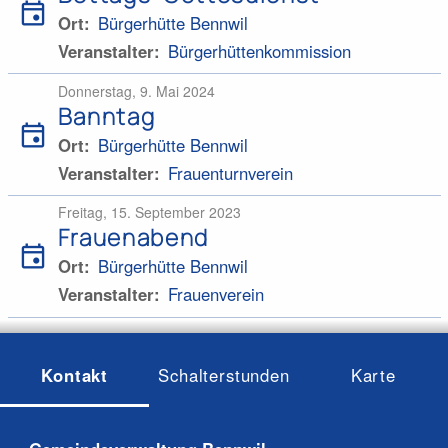
event
Ort
Bürgerhütte Bennwil
Veranstalter
Bürgerhüttenkommission
Donnerstag, 9. Mai 2024
Banntag
event
Ort
Bürgerhütte Bennwil
Veranstalter
Frauenturnverein
Freitag, 15. September 2023
Frauenabend
event
Ort
Bürgerhütte Bennwil
Veranstalter
Frauenverein
Kontakt
Schalterstunden
Karte