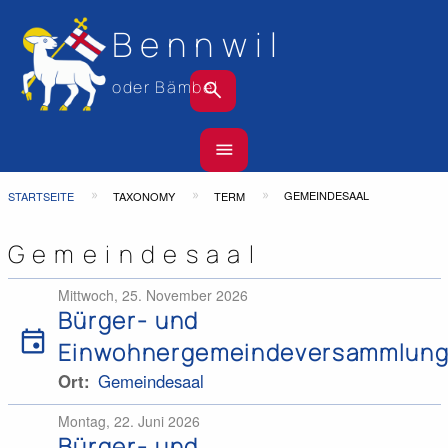
Bennwil
search
oder Bämbel
Hauptnavigation
menu
Top
Bar
Pfadnavigation
GEMEINDESAAL
STARTSEITE
TAXONOMY
TERM
Gemeindesaal
Mittwoch, 25. November 2026
Bürger- und
event
Einwohnergemeindeversammlun
Ort
Gemeindesaal
Montag, 22. Juni 2026
Bürger- und