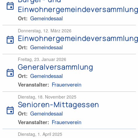
event
Einwohnergemeindeversammlun
Ort
Gemeindesaal
Donnerstag, 12. März 2026
Einwohnergemeindeversammlun
event
Ort
Gemeindesaal
Freitag, 23. Januar 2026
Generalversammlung
event
Ort
Gemeindesaal
Veranstalter
Frauenverein
Dienstag, 18. November 2025
Senioren-Mittagessen
event
Ort
Gemeindesaal
Veranstalter
Frauenverein
Dienstag, 1. April 2025