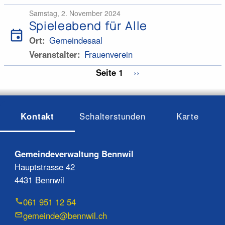
Samstag, 2. November 2024
Spieleabend für Alle
event
Ort
Gemeindesaal
Veranstalter
Frauenverein
Seitennummerierung
Seite 1
Nächste
››
Seite
Kontakt
Schalterstunden
Karte
Gemeindeverwaltung Bennwil
Hauptstrasse 42
4431 Bennwil
061 951 12 54
gemeinde@bennwil.ch