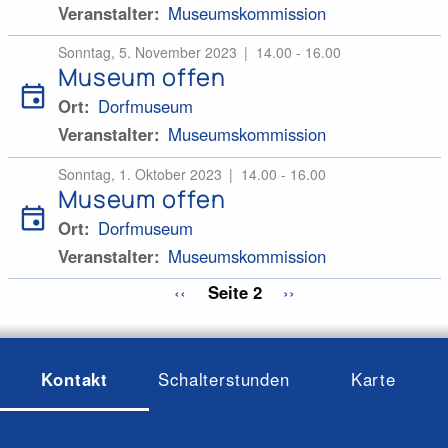
Veranstalter
Museumskommission
Sonntag, 5. November 2023
14.00 - 16.00
Museum offen
event
Ort
Dorfmuseum
Veranstalter
Museumskommission
Sonntag, 1. Oktober 2023
14.00 - 16.00
Museum offen
event
Ort
Dorfmuseum
Veranstalter
Museumskommission
Seitennummerierung
Vorherige
‹‹
Seite 2
Nächste
››
Seite
Seite
Kontakt
Schalterstunden
Karte