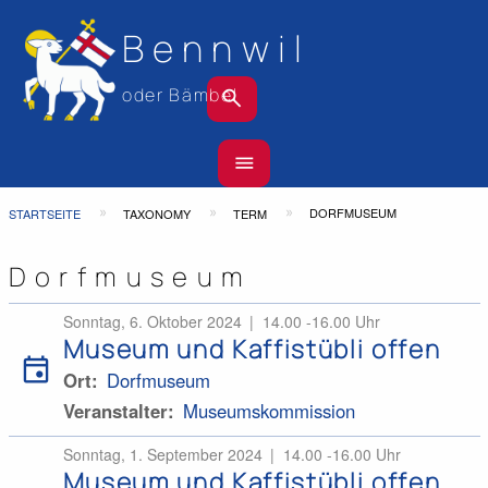
Bennwil
search
oder Bämbel
Hauptnavigation
menu
Top
Bar
Pfadnavigation
DORFMUSEUM
STARTSEITE
TAXONOMY
TERM
Dorfmuseum
Sonntag, 6. Oktober 2024
14.00 -16.00 Uhr
Museum und Kaffistübli offen
event
Ort
Dorfmuseum
Veranstalter
Museumskommission
Sonntag, 1. September 2024
14.00 -16.00 Uhr
Museum und Kaffistübli offen