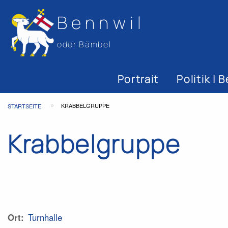
Bennwil
oder Bämbel
Hauptnavigat
Portrait
Politik |
Top
Pfadnavigation
KRABBELGRUPPE
STARTSEITE
Bar
Krabbelgruppe
Ort
Turnhalle